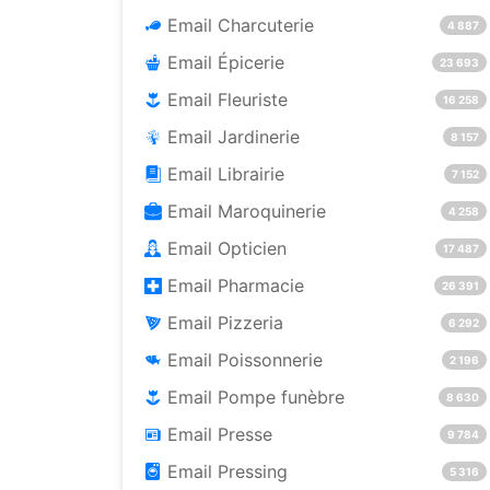
Email Charcuterie
4 887
Email Épicerie
23 693
Email Fleuriste
16 258
Email Jardinerie
8 157
Email Librairie
7 152
Email Maroquinerie
4 258
Email Opticien
17 487
Email Pharmacie
26 391
Email Pizzeria
6 292
Email Poissonnerie
2 196
Email Pompe funèbre
8 630
Email Presse
9 784
Email Pressing
5 316