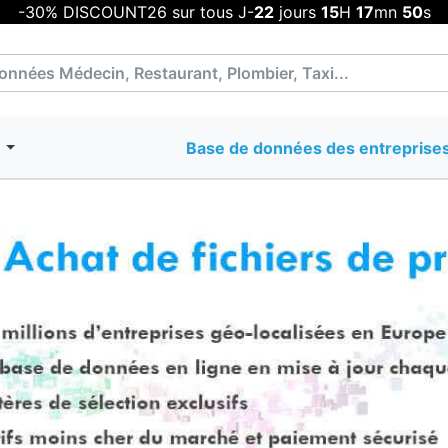
-30% DISCOUNT26 sur tous J-
22
jours
15
H
17
mn
48
s
T
Base de données des entreprise