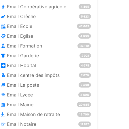
Email Coopérative agricole
4 465
Email Crèche
5 423
Email Ecole
42 665
Email Eglise
4 839
Email Formation
25 819
Email Garderie
2 921
Email Hôpital
4 675
Email centre des impôts
2 670
Email La poste
7 430
Email Lycée
3 898
Email Mairie
20 985
Email Maison de retraite
13 700
Email Notaire
11 182