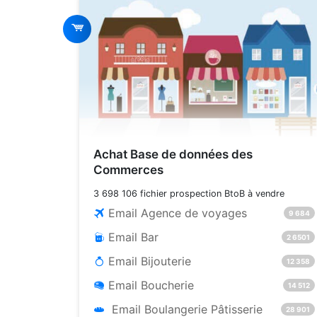
Achat Base de données des
Commerces
3 698 106 fichier prospection BtoB à vendre
Email Agence de voyages
9 684
Email Bar
2 6501
Email Bijouterie
12 358
Email Boucherie
14 512
Email Boulangerie Pâtisserie
28 901