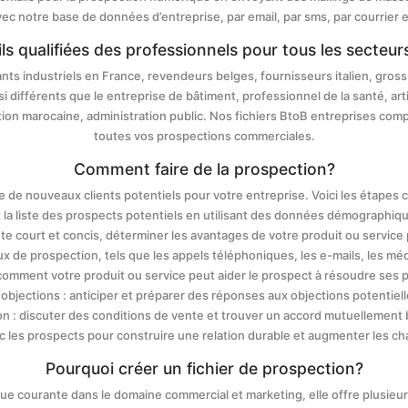
Avec notre base de données d’entreprise, par email, par sms, par courrier 
s qualifiées des professionnels pour tous les secteurs
s industriels en France, revendeurs belges, fournisseurs italien, grossi
 différents que le entreprise de bâtiment, professionnel de la santé, artis
ntation marocaine, administration public. Nos fichiers BtoB entreprises com
toutes vos prospections commerciales.
Comment faire de la prospection?
 de nouveaux clients potentiels pour votre entreprise. Voici les étapes c
 et la liste des prospects potentiels en utilisant des données démograph
nte court et concis, déterminer les avantages de votre produit ou service
ux de prospection, tels que les appels téléphoniques, les e-mails, les mé
comment votre produit ou service peut aider le prospect à résoudre ses p
objections : anticiper et préparer des réponses aux objections potentiel
n : discuter des conditions de vente et trouver un accord mutuellement
vec les prospects pour construire une relation durable et augmenter les 
Pourquoi créer un fichier de prospection?
que courante dans le domaine commercial et marketing, elle offre plusieur