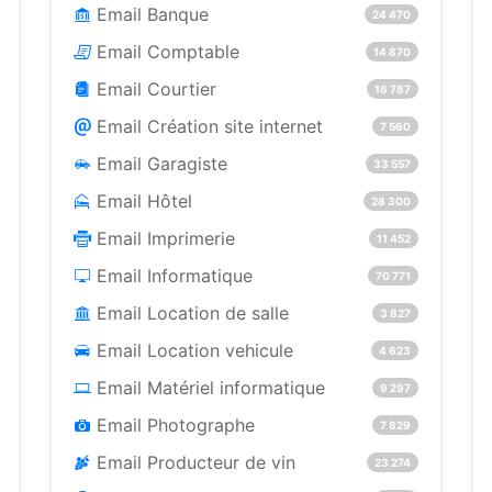
Email Banque
24 470
Email Comptable
14 870
Email Courtier
16 787
Email Création site internet
7 560
Email Garagiste
33 557
Email Hôtel
28 300
Email Imprimerie
11 452
Email Informatique
70 771
Email Location de salle
3 827
Email Location vehicule
4 623
Email Matériel informatique
9 297
Email Photographe
7 829
Email Producteur de vin
23 274