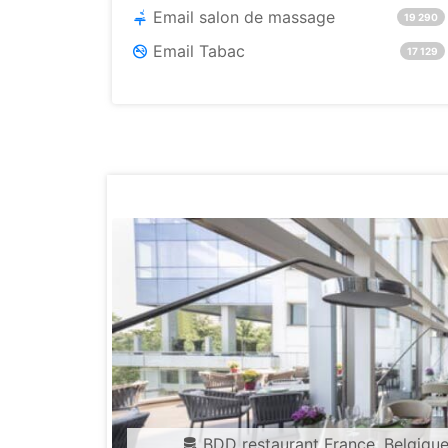
Email salon de massage
19 290
Email Tabac
17 129
BDD restaurant France, Belgique