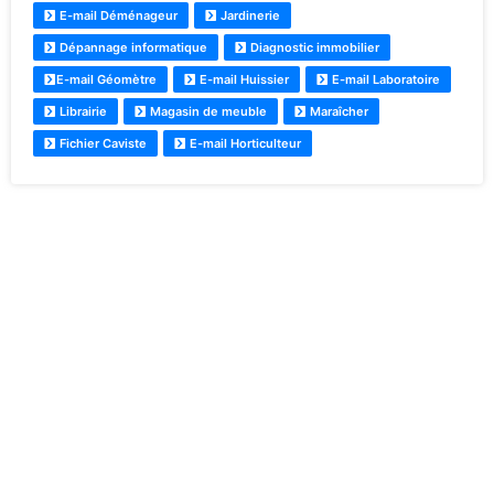
E-mail Déménageur
Jardinerie
Dépannage informatique
Diagnostic immobilier
E-mail Géomètre
E-mail Huissier
E-mail Laboratoire
Librairie
Magasin de meuble
Maraîcher
Fichier Caviste
E-mail Horticulteur