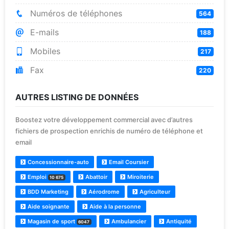
Numéros de téléphones
564
E-mails
188
Mobiles
217
Fax
220
AUTRES LISTING DE DONNÉES
Boostez votre développement commercial avec d’autres
fichiers de prospection enrichis de numéro de téléphone et
email
Concessionnaire-auto
Email Coursier
Emploi
Abattoir
Miroiterie
10 675
BDD Marketing
Aérodrome
Agriculteur
Aide soignante
Aide à la personne
Magasin de sport
Ambulancier
Antiquité
6047