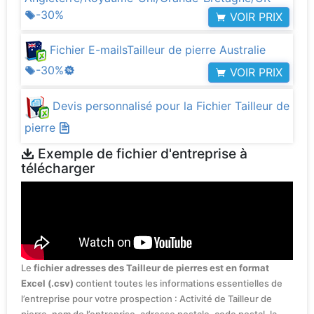
-30%
VOIR PRIX
Fichier E-mailsTailleur de pierre Australie
-30%
VOIR PRIX
Devis personnalisé pour la Fichier Tailleur de
pierre
Exemple de fichier d'entreprise à
télécharger
Le
fichier adresses des Tailleur de pierres est en format
Excel (.csv)
contient toutes les informations essentielles de
l’entreprise pour votre prospection : Activité de Tailleur de