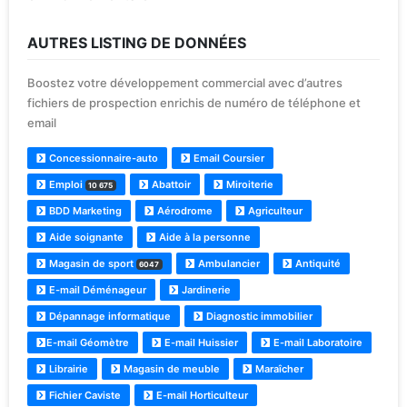
AUTRES LISTING DE DONNÉES
Boostez votre développement commercial avec d’autres
fichiers de prospection enrichis de numéro de téléphone et
email
Concessionnaire-auto
Email Coursier
Emploi
Abattoir
Miroiterie
10 675
BDD Marketing
Aérodrome
Agriculteur
Aide soignante
Aide à la personne
Magasin de sport
Ambulancier
Antiquité
6047
E-mail Déménageur
Jardinerie
Dépannage informatique
Diagnostic immobilier
E-mail Géomètre
E-mail Huissier
E-mail Laboratoire
Librairie
Magasin de meuble
Maraîcher
Fichier Caviste
E-mail Horticulteur