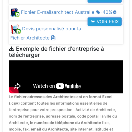
Fichier E-mailsarchitect Australie
-40%
VOIR PRIX
Devis personnalisé pour la
Fichier Architecte
Exemple de fichier d'entreprise à
télécharger
Le
fichier adresses des Architectes est en format Excel
(.csv)
contient toutes les informations essentielles de
l’entreprise pour votre prospection : Activité de Architecte,
nom de l’entreprise, adresse postale, code postal, la ville du
Architecte, le
numéro de téléphone du Architecte
fixe,
mobile, fax,
email du Architecte
, site internet, latitude et