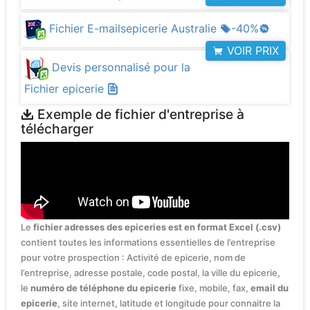
Fichier E-mailsepicerie Australie
-40%
VOIR PRIX
Devis personnalisé pour la
Fichier epicerie
Exemple de fichier d'entreprise à
télécharger
Le
fichier adresses des epiceries est en format Excel (.csv)
contient toutes les informations essentielles de l’entreprise
pour votre prospection : Activité de epicerie, nom de
l’entreprise, adresse postale, code postal, la ville du epicerie,
le
numéro de téléphone du epicerie
fixe, mobile, fax,
email du
epicerie
, site internet, latitude et longitude pour connaitre la