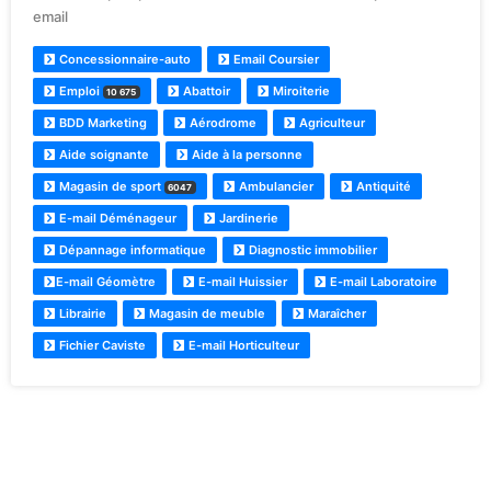
email
Concessionnaire-auto
Email Coursier
Emploi
Abattoir
Miroiterie
10 675
BDD Marketing
Aérodrome
Agriculteur
Aide soignante
Aide à la personne
Magasin de sport
Ambulancier
Antiquité
6047
E-mail Déménageur
Jardinerie
Dépannage informatique
Diagnostic immobilier
E-mail Géomètre
E-mail Huissier
E-mail Laboratoire
Librairie
Magasin de meuble
Maraîcher
Fichier Caviste
E-mail Horticulteur