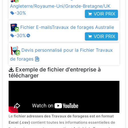
Angleterre/Royaume-Uni/Grande-Bretagne/UK
-30%
VOIR PRIX
Fichier E-mailsTravaux de forages Australie
-30%
VOIR PRIX
Devis personnalisé pour la Fichier Travaux
de forages
Exemple de fichier d'entreprise à
télécharger
Le
fichier adresses des Travaux de foragess est en format
Excel (.csv)
contient toutes les informations essentielles de