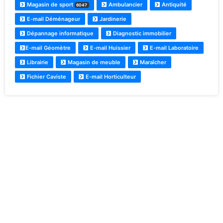
Magasin de sport
Ambulancier
Antiquité
6047
E-mail Déménageur
Jardinerie
Dépannage informatique
Diagnostic immobilier
E-mail Géomètre
E-mail Huissier
E-mail Laboratoire
Librairie
Magasin de meuble
Maraîcher
Fichier Caviste
E-mail Horticulteur