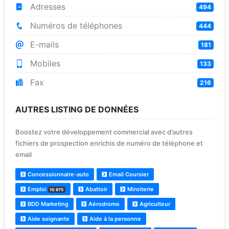
Adresses
494
Numéros de téléphones
444
E-mails
181
Mobiles
133
Fax
216
AUTRES LISTING DE DONNÉES
Boostez votre développement commercial avec d’autres
fichiers de prospection enrichis de numéro de téléphone et
email
Concessionnaire-auto
Email Coursier
Emploi
Abattoir
Miroiterie
10 675
BDD Marketing
Aérodrome
Agriculteur
Aide soignante
Aide à la personne