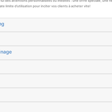
z-lui des attentions personnalisées ou inédites : une offre spéciale, une r
e limite d’utilisation pour inciter vos clients à acheter vite!
ng
inage