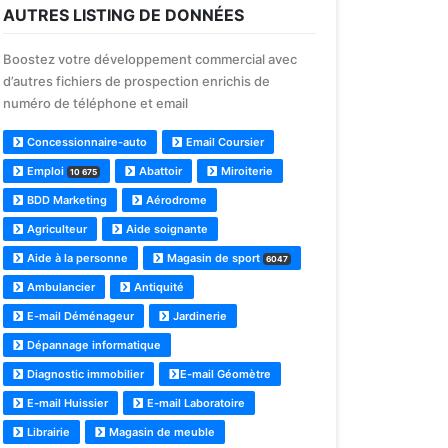
AUTRES LISTING DE DONNÉES
Boostez votre développement commercial avec
d’autres fichiers de prospection enrichis de
numéro de téléphone et email
Concessionnaire-auto
Email Coursier
Emploi
Abattoir
Miroiterie
10 675
BDD Marketing
Aérodrome
Agriculteur
Aide soignante
Aide à la personne
Magasin de sport
6047
Ambulancier
Antiquité
E-mail Déménageur
Jardinerie
Dépannage informatique
Diagnostic immobilier
E-mail Géomètre
E-mail Huissier
E-mail Laboratoire
Librairie
Magasin de meuble