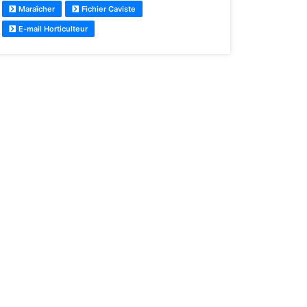
Maraîcher
Fichier Caviste
E-mail Horticulteur