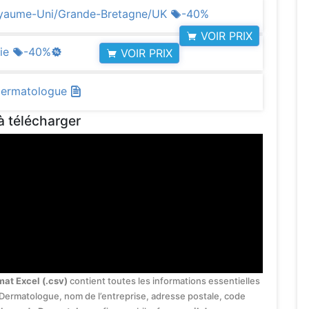
Royaume-Uni/Grande-Bretagne/UK
-40%
VOIR PRIX
lie
-40%
VOIR PRIX
 Dermatologue
à télécharger
mat Excel (.csv)
contient toutes les informations essentielles
e Dermatologue, nom de l’entreprise, adresse postale, code