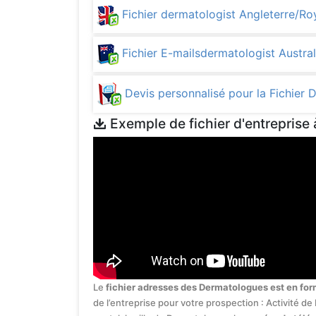
Fichier dermatologist Angleterre/
Fichier E-mailsdermatologist Austra
Devis personnalisé pour la Fichier
Exemple de fichier d'entreprise 
Le
fichier adresses des Dermatologues est en for
de l’entreprise pour votre prospection : Activité d