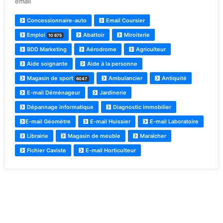
email
Concessionnaire-auto
Email Coursier
Emploi
Abattoir
Miroiterie
10 675
BDD Marketing
Aérodrome
Agriculteur
Aide soignante
Aide à la personne
Magasin de sport
Ambulancier
Antiquité
6047
E-mail Déménageur
Jardinerie
Dépannage informatique
Diagnostic immobilier
E-mail Géomètre
E-mail Huissier
E-mail Laboratoire
Librairie
Magasin de meuble
Maraîcher
Fichier Caviste
E-mail Horticulteur