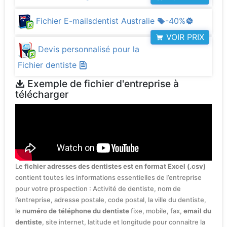
Fichier E-mailsdentist Australie
-40%
VOIR PRIX
Devis personnalisé pour la
Fichier dentiste
Exemple de fichier d'entreprise à
télécharger
Le
fichier adresses des dentistes est en format Excel (.csv)
contient toutes les informations essentielles de l’entreprise
pour votre prospection : Activité de dentiste, nom de
l’entreprise, adresse postale, code postal, la ville du dentiste,
le
numéro de téléphone du dentiste
fixe, mobile, fax,
email du
dentiste
, site internet, latitude et longitude pour connaitre la