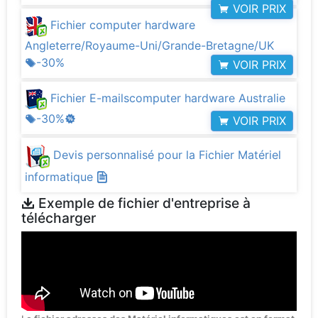
VOIR PRIX
Fichier computer hardware
Angleterre/Royaume-Uni/Grande-Bretagne/UK
-30%
VOIR PRIX
Fichier E-mailscomputer hardware Australie
-30%
VOIR PRIX
Devis personnalisé pour la Fichier Matériel
informatique
Exemple de fichier d'entreprise à
télécharger