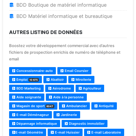
BDD Boutique de matériel informatique
BDD Matériel informatique et bureautique
AUTRES LISTING DE DONNÉES
Boostez votre développement commercial avec d’autres
fichiers de prospection enrichis de numéro de téléphone et
email
Concessionnaire-auto
Email Coursier
Emploi
Abattoir
Miroiterie
10 675
BDD Marketing
Aérodrome
Agriculteur
Aide soignante
Aide à la personne
Magasin de sport
Ambulancier
Antiquité
6047
E-mail Déménageur
Jardinerie
Dépannage informatique
Diagnostic immobilier
E-mail Géomètre
E-mail Huissier
E-mail Laboratoire