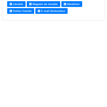
Librairie
Magasin de meuble
Maraîcher
Fichier Caviste
E-mail Horticulteur