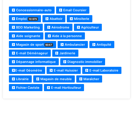
Concessionnaire-auto
Email Coursier
Emploi
Abattoir
Miroiterie
10 675
BDD Marketing
Aérodrome
Agriculteur
Aide soignante
Aide à la personne
Magasin de sport
Ambulancier
Antiquité
6047
E-mail Déménageur
Jardinerie
Dépannage informatique
Diagnostic immobilier
E-mail Géomètre
E-mail Huissier
E-mail Laboratoire
Librairie
Magasin de meuble
Maraîcher
Fichier Caviste
E-mail Horticulteur