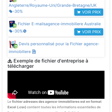
Angleterre/Royaume-Uni/Grande-Bretagne/UK
-30%
VOIR PRIX
Fichier E-mailsagence-immobiliere Australie
-30%
VOIR PRIX
Devis personnalisé pour la Fichier agence-
immobiliere
Exemple de fichier d'entreprise à
télécharger
Le
fichier adresses des agence-immobilieres est en format
Excel (.csv)
contient toutes les informations essentielles de