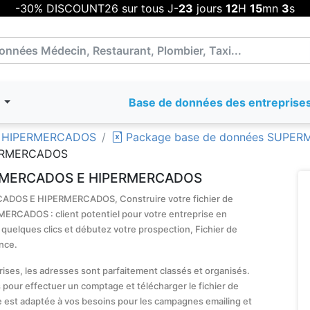
-30% DISCOUNT26 sur tous J-
23
jours
12
H
15
mn
3
s
T
Base de données des entreprise
 E HIPERMERCADOS
Package base de données SUPE
PERMERCADOS
UPERMERCADOS E HIPERMERCADOS
RCADOS E HIPERMERCADOS, Construire votre fichier de
RCADOS : client potentiel pour votre entreprise en
 quelques clics et débutez votre prospection, Fichier de
nce.
prises, les adresses sont parfaitement classés et organisés.
 pour effectuer un comptage et télécharger le fichier de
e est adaptée à vos besoins pour les campagnes emailing et