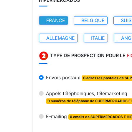
FRANCE
BELGIQUE
SUIS
ALLEMAGNE
ITALIE
ANG
TYPE DE PROSPECTION POUR LE
F
Envois postaux
0 adresses postales de 
Appels téléphoniques, télémarketing
0 numéros de téléphone de SUPERMERCADOS E
E-mailing
0 emails de SUPERMERCADOS E H