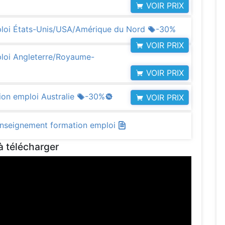
VOIR PRIX
ploi États-Unis/USA/Amérique du Nord
-30%
VOIR PRIX
loi Angleterre/Royaume-
VOIR PRIX
ion emploi Australie
-30%
VOIR PRIX
 Enseignement formation emploi
à télécharger