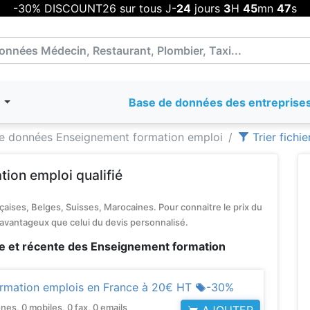
-30% DISCOUNT26 sur tous J-
24
jours
3
H
45
mn
46
s
T
Base de données des entreprise
 données Enseignement formation emploi
Trier fichi
tion emploi qualifié
aises, Belges, Suisses, Marocaines. Pour connaitre le prix du
 avantageux que celui du devis personnalisé.
e et récente des Enseignement formation
rmation emplois en France à
20€ HT
-30%
s, 0 mobiles, 0 fax, 0 emails
AJOUTER