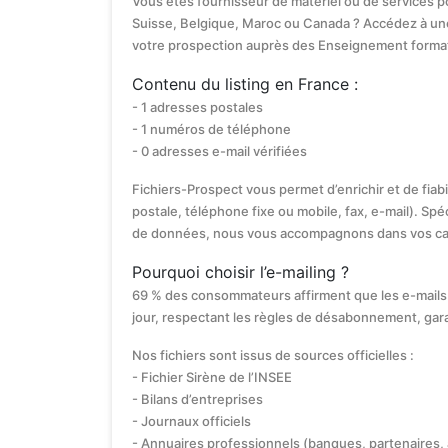
Vous êtes fournisseur de matériel ou de services p
Suisse, Belgique, Maroc ou Canada ? Accédez à un
votre prospection auprès des Enseignement format
Contenu du listing en France :
- 1 adresses postales
- 1 numéros de téléphone
- 0 adresses e-mail vérifiées
Fichiers-Prospect vous permet d’enrichir et de fiab
postale, téléphone fixe ou mobile, fax, e-mail). Spéc
de données, nous vous accompagnons dans vos c
Pourquoi choisir l’e-mailing ?
69 % des consommateurs affirment que les e-mails 
jour, respectant les règles de désabonnement, gar
Nos fichiers sont issus de sources officielles :
- Fichier Sirène de l’INSEE
- Bilans d’entreprises
- Journaux officiels
- Annuaires professionnels (banques, partenaires,