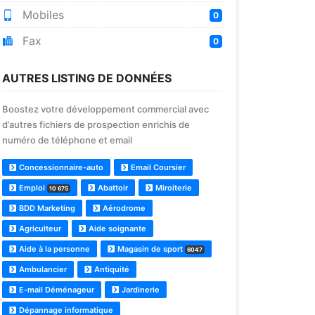
Mobiles
0
Fax
0
AUTRES LISTING DE DONNÉES
Boostez votre développement commercial avec
d’autres fichiers de prospection enrichis de
numéro de téléphone et email
Concessionnaire-auto
Email Coursier
Emploi
Abattoir
Miroiterie
10 675
BDD Marketing
Aérodrome
Agriculteur
Aide soignante
Aide à la personne
Magasin de sport
6047
Ambulancier
Antiquité
E-mail Déménageur
Jardinerie
Dépannage informatique