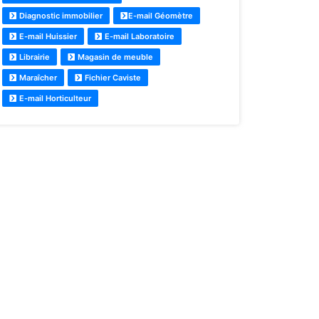
Diagnostic immobilier
E-mail Géomètre
E-mail Huissier
E-mail Laboratoire
Librairie
Magasin de meuble
Maraîcher
Fichier Caviste
E-mail Horticulteur