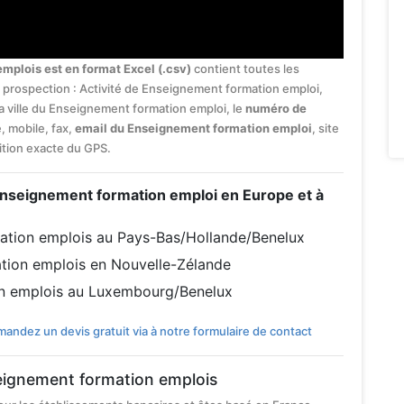
mplois est en format Excel (.csv)
contient toutes les
e prospection : Activité de Enseignement formation emploi,
la ville du Enseignement formation emploi, le
numéro de
, mobile, fax,
email du Enseignement formation emploi
, site
sition exacte du GPS.
s Enseignement formation emploi en Europe et à
ation emplois au Pays-Bas/Hollande/Benelux
tion emplois en Nouvelle-Zélande
n emplois au Luxembourg/Benelux
andez un devis gratuit via à notre formulaire de contact
seignement formation emplois