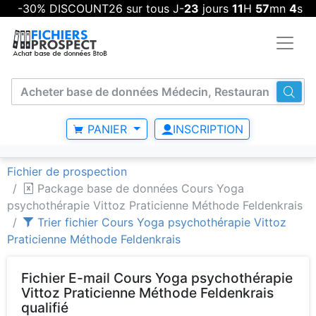
-30% DISCOUNT26 sur tous J-
23
jours
11
H
57
mn
3
s
PANIER
INSCRIPTION
Fichier de prospection
Package base de données Cours Yoga
psychothérapie Vittoz Praticienne Méthode Feldenkrais
Trier fichier Cours Yoga psychothérapie Vittoz
Praticienne Méthode Feldenkrais
Fichier E-mail Cours Yoga psychothérapie
Vittoz Praticienne Méthode Feldenkrais
qualifié