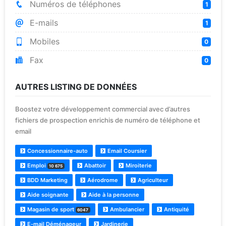
Numéros de téléphones
1
E-mails
1
Mobiles
0
Fax
0
AUTRES LISTING DE DONNÉES
Boostez votre développement commercial avec d’autres
fichiers de prospection enrichis de numéro de téléphone et
email
Concessionnaire-auto
Email Coursier
Emploi
Abattoir
Miroiterie
10 675
BDD Marketing
Aérodrome
Agriculteur
Aide soignante
Aide à la personne
Magasin de sport
Ambulancier
Antiquité
6047
E-mail Déménageur
Jardinerie