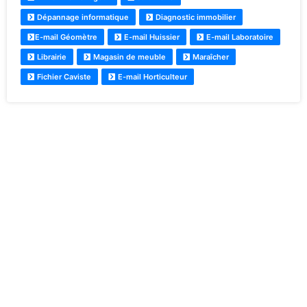
Dépannage informatique
Diagnostic immobilier
E-mail Géomètre
E-mail Huissier
E-mail Laboratoire
Librairie
Magasin de meuble
Maraîcher
Fichier Caviste
E-mail Horticulteur