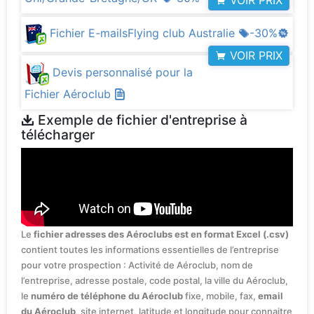
VOIR PRIX
Fichier E-mailsFlying club Australie
-30%
VOIR PRIX
Devis personnalisé pour la
Fichier Aéroclub
Exemple de fichier d'entreprise à
télécharger
Le
fichier adresses des Aéroclubs est en format Excel (.csv)
contient toutes les informations essentielles de l’entreprise
pour votre prospection : Activité de Aéroclub, nom de
l’entreprise, adresse postale, code postal, la ville du Aéroclub,
le
numéro de téléphone du Aéroclub
fixe, mobile, fax,
email
du Aéroclub
, site internet, latitude et longitude pour connaitre