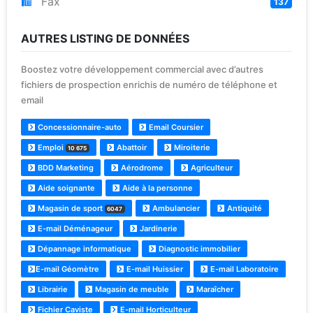
Fax
137
AUTRES LISTING DE DONNÉES
Boostez votre développement commercial avec d’autres
fichiers de prospection enrichis de numéro de téléphone et
email
Concessionnaire-auto
Email Coursier
Emploi
Abattoir
Miroiterie
10 675
BDD Marketing
Aérodrome
Agriculteur
Aide soignante
Aide à la personne
Magasin de sport
Ambulancier
Antiquité
6047
E-mail Déménageur
Jardinerie
Dépannage informatique
Diagnostic immobilier
E-mail Géomètre
E-mail Huissier
E-mail Laboratoire
Librairie
Magasin de meuble
Maraîcher
Fichier Caviste
E-mail Horticulteur