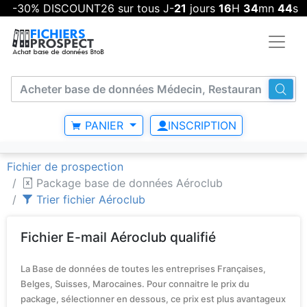
-30% DISCOUNT26 sur tous J-
21
jours
16
H
34
mn
43
s
PANIER
INSCRIPTION
Fichier de prospection
Package base de données Aéroclub
Trier fichier Aéroclub
Fichier E-mail Aéroclub qualifié
La Base de données de toutes les entreprises Françaises,
Belges, Suisses, Marocaines. Pour connaitre le prix du
package, sélectionner en dessous, ce prix est plus avantageux