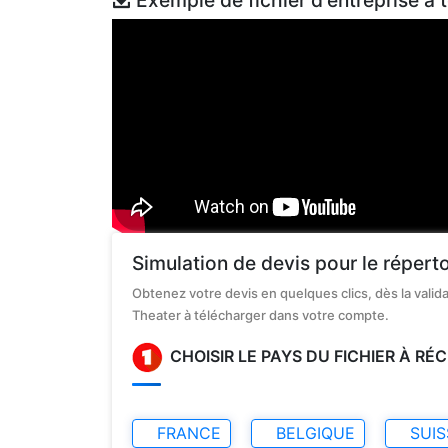
Exemple de fichier d'entreprise à 
Simulation de devis pour le répert
Obtenez votre devis en quelques clics, dès la vali
Theater à télécharger dans votre compte.
CHOISIR LE PAYS DU FICHIER À R
FRANCE
BELGIQUE
SUIS