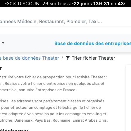
-30% DISCOUNT26 sur tous J-
22
jours
13
H
31
mn
43
s
T
Base de données des entreprise
 base de données Theater
Trier fichier Theater
r
truire votre fichier de prospection pour l'activité Theater :
. Réalisez votre fichier d'entreprises en quelques clics et
mmerciale, annuaire Entreprises de France.
prises, les adresses sont parfaitement classés et organisés.
 pour effectuer un comptage et télécharger le fichier de
e est adaptée à vos besoins pour les campagnes emailing et
triche, Danemark, Pays Bas, Roumanie, Emirat Arabes Unis.