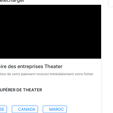
télécharger
oire des entreprises Theater
dation de votre paiement recevez immédiatement votre fichier
ÉCUPÉRER DE THEATER
SE
CANADA
MAROC