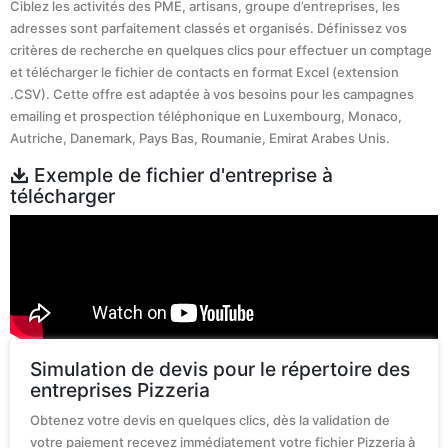
Ciblez les activités des PME, artisans, groupe d’entreprises, les
adresses sont parfaitement classés et organisés. Définissez vos
critères de recherche en quelques clics pour effectuer un comptage
et télécharger le fichier de contacts en format Excel (extension
.CSV). Cette offre est adaptée à vos besoins pour les campagnes
emailing et prospection téléphonique en Luxembourg, Monaco,
Autriche, Danemark, Pays Bas, Roumanie, Emirat Arabes Unis.
Exemple de fichier d'entreprise à
télécharger
Simulation de devis pour le répertoire des
entreprises Pizzeria
Obtenez votre devis en quelques clics, dès la validation de
votre paiement recevez immédiatement votre fichier Pizzeria à