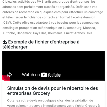
Ciblez les activités des PME, artisans, groupe d’entreprises, les
adresses sont parfaitement classés et organisés. Définissez vos
critères de recherche en quelques clics pour effectuer un comptage
et télécharger le fichier de contacts en format Excel (extension
.CSV). Cette offre est adaptée à vos besoins pour les campagnes
emailing et prospection téléphonique en Luxembourg, Monaco,
Autriche, Danemark, Pays Bas, Roumanie, Emirat Arabes Unis.
Exemple de fichier d'entreprise à
télécharger
Simulation de devis pour le répertoire des
entreprises Grocery
Obtenez votre devis en quelques clics, dès la validation de
votre paiement recevez immédiatement votre fichier Grocery à