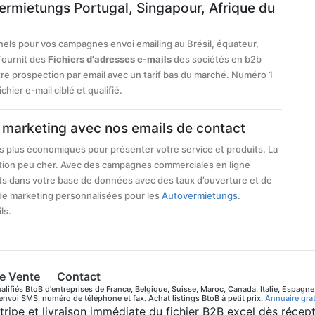
ermietungs Portugal, Singapour, Afrique du
nels pour vos campagnes envoi emailing au Brésil, équateur,
fournit des
Fichiers d'adresses e-mails
des sociétés en b2b
tre prospection par email avec un tarif bas du marché. Numéro 1
hier e-mail ciblé et qualifié.
marketing avec nos emails de contact
s plus économiques pour présenter votre service et produits. La
ation peu cher. Avec des campagnes commerciales en ligne
s dans votre base de données avec des taux d’ouverture et de
de marketing personnalisées pour les
Autovermietungs
.
ls.
e Vente
Contact
lifiés BtoB d'entreprises de France, Belgique, Suisse, Maroc, Canada, Italie, Espagne
 envoi SMS, numéro de téléphone et fax. Achat listings BtoB à petit prix.
Annuaire grat
tripe et livraison immédiate du fichier B2B excel dès réce