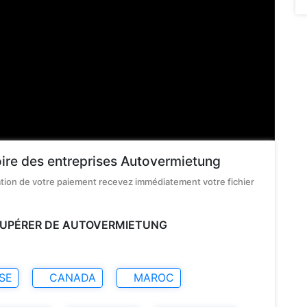
oire des entreprises Autovermietung
dation de votre paiement recevez immédiatement votre fichier
ÉCUPÉRER DE AUTOVERMIETUNG
SE
CANADA
MAROC