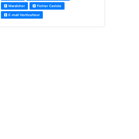
Maraîcher
Fichier Caviste
E-mail Horticulteur