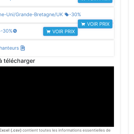
ume-Uni/Grande-Bretagne/UK
-30%
VOIR PRIX
-30%
VOIR PRIX
chanteurs
à télécharger
Excel (.csv)
contient toutes les informations essentielles de