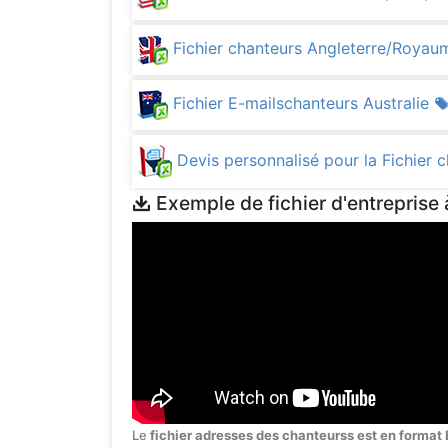
Fichier chanteurs Angleterre/Roya
Fichier E-mailschanteurs Australie
Devis personnalisé pour la Fichier 
Exemple de fichier d'entreprise 
Le
fichier adresses des chanteurss est en format 