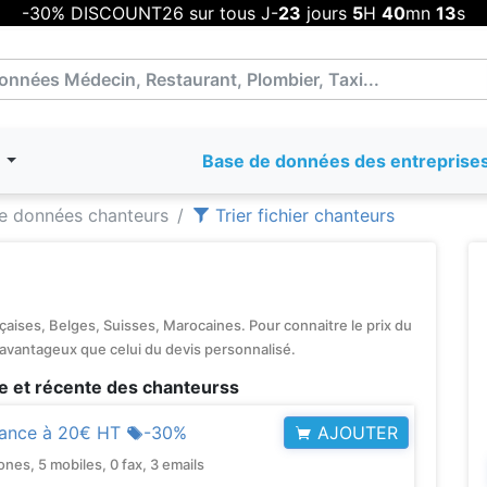
-30% DISCOUNT26 sur tous J-
23
jours
5
H
40
mn
13
s
T
Base de données des entreprise
e données chanteurs
Trier fichier chanteurs
aises, Belges, Suisses, Marocaines. Pour connaitre le prix du
 avantageux que celui du devis personnalisé.
e et récente des chanteurss
AJOUTER
rance à
20€ HT
-30%
s, 5 mobiles, 0 fax, 3 emails