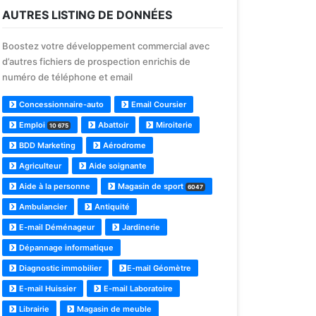
AUTRES LISTING DE DONNÉES
Boostez votre développement commercial avec
d’autres fichiers de prospection enrichis de
numéro de téléphone et email
Concessionnaire-auto
Email Coursier
Emploi
Abattoir
Miroiterie
10 675
BDD Marketing
Aérodrome
Agriculteur
Aide soignante
Aide à la personne
Magasin de sport
6047
Ambulancier
Antiquité
E-mail Déménageur
Jardinerie
Dépannage informatique
Diagnostic immobilier
E-mail Géomètre
E-mail Huissier
E-mail Laboratoire
Librairie
Magasin de meuble