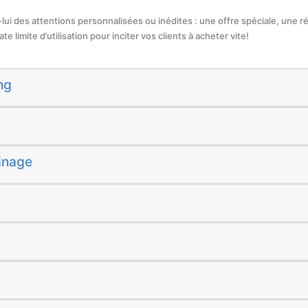
z-lui des attentions personnalisées ou inédites : une offre spéciale, une r
e limite d’utilisation pour inciter vos clients à acheter vite!
ng
inage