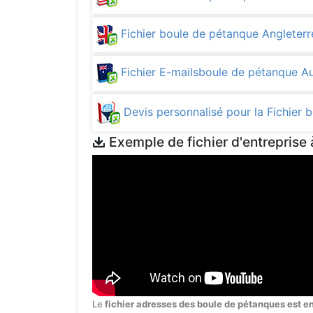
Fichier boule de pétanque Anglete
Fichier E-mailsboule de pétanque Au
Devis personnalisé pour la Fichier
Exemple de fichier d'entreprise 
Le
fichier adresses des boule de pétanques est en