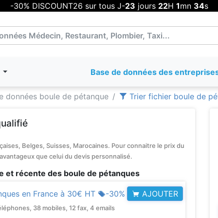
-30% DISCOUNT26 sur tous J-
23
jours
22
H
1
mn
34
s
T
Base de données des entreprise
e données boule de pétanque
Trier fichier boule de p
ualifié
aises, Belges, Suisses, Marocaines. Pour connaitre le prix du
 avantageux que celui du devis personnalisé.
e et récente des boule de pétanques
AJOUTER
nques en France à
30€ HT
-30%
phones, 38 mobiles, 12 fax, 4 emails