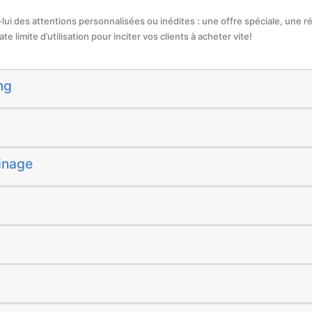
z-lui des attentions personnalisées ou inédites : une offre spéciale, une r
e limite d’utilisation pour inciter vos clients à acheter vite!
ng
inage