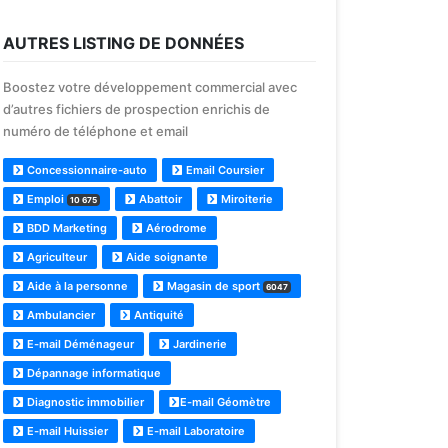
AUTRES LISTING DE DONNÉES
Boostez votre développement commercial avec
d’autres fichiers de prospection enrichis de
numéro de téléphone et email
Concessionnaire-auto
Email Coursier
Emploi
Abattoir
Miroiterie
10 675
BDD Marketing
Aérodrome
Agriculteur
Aide soignante
Aide à la personne
Magasin de sport
6047
Ambulancier
Antiquité
E-mail Déménageur
Jardinerie
Dépannage informatique
Diagnostic immobilier
E-mail Géomètre
E-mail Huissier
E-mail Laboratoire