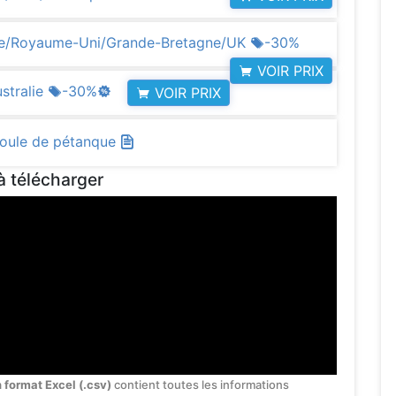
rre/Royaume-Uni/Grande-Bretagne/UK
-30%
VOIR PRIX
stralie
-30%
VOIR PRIX
 boule de pétanque
à télécharger
 format Excel (.csv)
contient toutes les informations