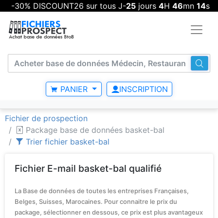
-30% DISCOUNT26 sur tous J-
25
jours
4
H
46
mn
14
s
PANIER
INSCRIPTION
Fichier de prospection
Package base de données basket-bal
Trier fichier basket-bal
Fichier E-mail basket-bal qualifié
La Base de données de toutes les entreprises Françaises,
Belges, Suisses, Marocaines. Pour connaitre le prix du
package, sélectionner en dessous, ce prix est plus avantageux