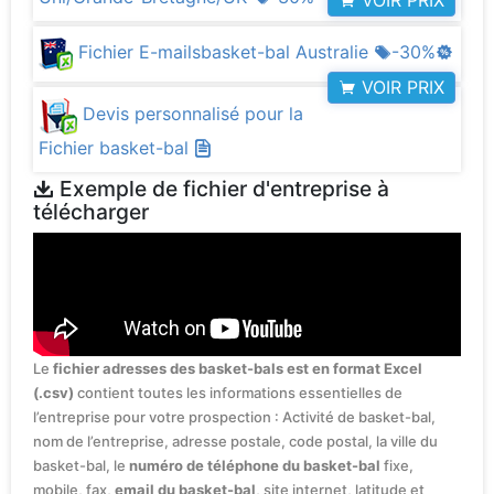
VOIR PRIX
Fichier E-mailsbasket-bal Australie
-30%
VOIR PRIX
Devis personnalisé pour la
Fichier basket-bal
Exemple de fichier d'entreprise à
télécharger
Le
fichier adresses des basket-bals est en format Excel
(.csv)
contient toutes les informations essentielles de
l’entreprise pour votre prospection : Activité de basket-bal,
nom de l’entreprise, adresse postale, code postal, la ville du
basket-bal, le
numéro de téléphone du basket-bal
fixe,
mobile, fax,
email du basket-bal
, site internet, latitude et