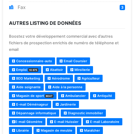
Fax
3
AUTRES LISTING DE DONNÉES
Boostez votre développement commercial avec d’autres
fichiers de prospection enrichis de numéro de téléphone et
email
Concessionnaire-auto
Email Coursier
Emploi
Abattoir
Miroiterie
10 675
BDD Marketing
Aérodrome
Agriculteur
Aide soignante
Aide à la personne
Magasin de sport
Ambulancier
Antiquité
6047
E-mail Déménageur
Jardinerie
Dépannage informatique
Diagnostic immobilier
E-mail Géomètre
E-mail Huissier
E-mail Laboratoire
Librairie
Magasin de meuble
Maraîcher