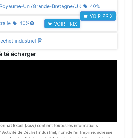
re/Royaume-Uni/Grande-Bretagne/UK
-40%
VOIR PRIX
tralie
-40%
VOIR PRIX
Déchet industriel
à télécharger
format Excel (.csv)
contient toutes les informations
: Activité de Déchet industriel, nom de l’entreprise, adresse