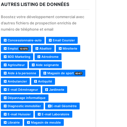
AUTRES LISTING DE DONNÉES
Boostez votre développement commercial avec
d’autres fichiers de prospection enrichis de
numéro de téléphone et email
Concessionnaire-auto
Email Coursier
Emploi
Abattoir
Miroiterie
10 675
BDD Marketing
Aérodrome
Agriculteur
Aide soignante
Aide à la personne
Magasin de sport
6047
Ambulancier
Antiquité
E-mail Déménageur
Jardinerie
Dépannage informatique
Diagnostic immobilier
E-mail Géomètre
E-mail Huissier
E-mail Laboratoire
Librairie
Magasin de meuble