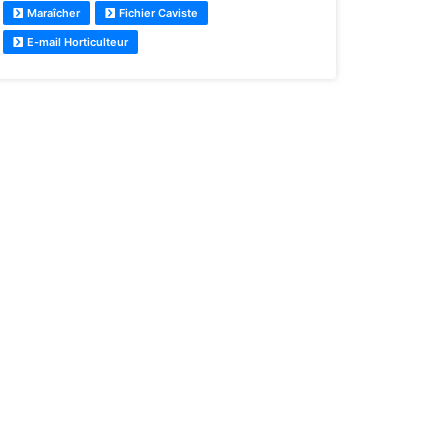
Maraîcher
Fichier Caviste
E-mail Horticulteur