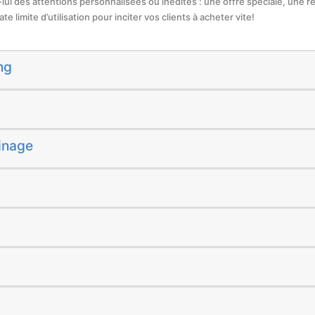
z-lui des attentions personnalisées ou inédites : une offre spéciale, une r
e limite d’utilisation pour inciter vos clients à acheter vite!
ng
inage