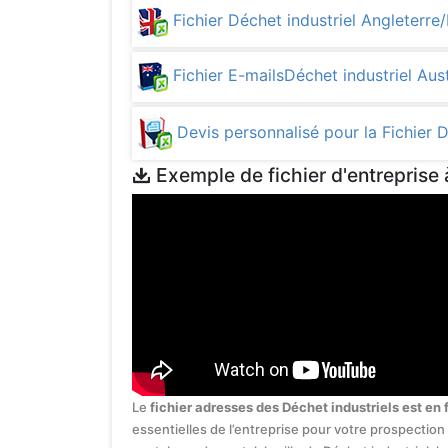
Fichier Déchet industriel Angleter
Fichier E-mailsDéchet industriel Aus
Devis personnalisé pour la Fichier 
Exemple de fichier d'entreprise 
Le
fichier adresses des Déchet industriels est en 
essentielles de l’entreprise pour votre prospection 