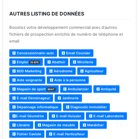
AUTRES LISTING DE DONNÉES
Boostez votre développement commercial avec d’autres
fichiers de prospection enrichis de numéro de téléphone et
email
Concessionnaire-auto
Email Coursier
Emploi
Abattoir
Miroiterie
10 675
BDD Marketing
Aérodrome
Agriculteur
Aide soignante
Aide à la personne
Magasin de sport
Ambulancier
Antiquité
6047
E-mail Déménageur
Jardinerie
Dépannage informatique
Diagnostic immobilier
E-mail Géomètre
E-mail Huissier
E-mail Laboratoire
Librairie
Magasin de meuble
Maraîcher
Fichier Caviste
E-mail Horticulteur