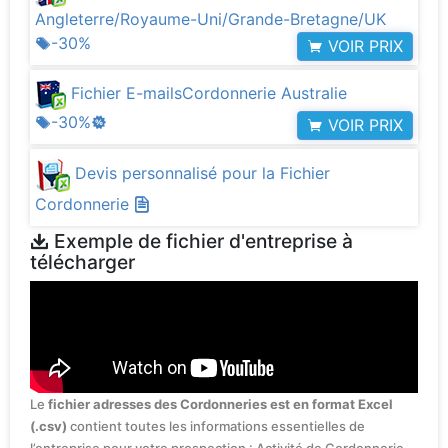
Angleterre/Royaume-Uni/Grande-Bretagne/UK
-30%
VOIR PRIX
Fichier E-mailsCordonnerie Australie
-30%
VOIR PRIX
Devis personnalisé pour la Fichier
Cordonnerie
Exemple de fichier d'entreprise à
télécharger
Le
fichier adresses des Cordonneries est en format Excel
(.csv)
contient toutes les informations essentielles de