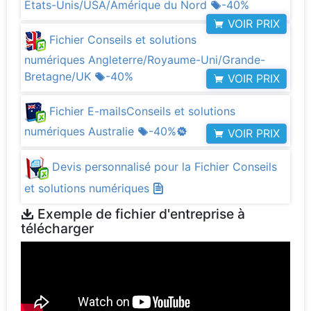
États-Unis/USA/Amérique du Nord
-40%
VOIR PRIX
Fichier Conseils et solutions
numériques Angleterre/Royaume-Uni/Grande-
Bretagne/UK
-40%
VOIR PRIX
Fichier E-mailsConseils et solutions
numériques Australie
-40%
VOIR PRIX
Devis personnalisé pour la Fichier Conseils
et solutions numériques
Exemple de fichier d'entreprise à
télécharger