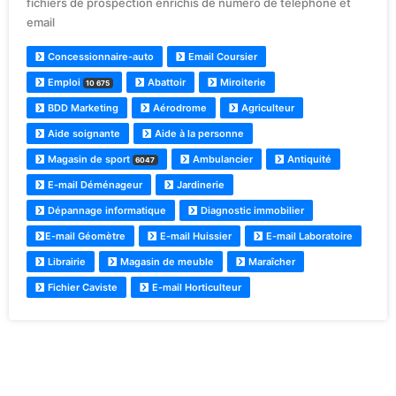
fichiers de prospection enrichis de numéro de téléphone et
email
Concessionnaire-auto
Email Coursier
Emploi
Abattoir
Miroiterie
10 675
BDD Marketing
Aérodrome
Agriculteur
Aide soignante
Aide à la personne
Magasin de sport
Ambulancier
Antiquité
6047
E-mail Déménageur
Jardinerie
Dépannage informatique
Diagnostic immobilier
E-mail Géomètre
E-mail Huissier
E-mail Laboratoire
Librairie
Magasin de meuble
Maraîcher
Fichier Caviste
E-mail Horticulteur