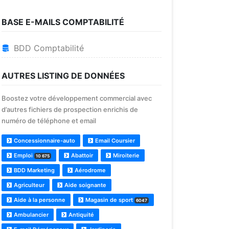
BASE E-MAILS COMPTABILITÉ
BDD Comptabilité
AUTRES LISTING DE DONNÉES
Boostez votre développement commercial avec
d’autres fichiers de prospection enrichis de
numéro de téléphone et email
Concessionnaire-auto
Email Coursier
Emploi
Abattoir
Miroiterie
10 675
BDD Marketing
Aérodrome
Agriculteur
Aide soignante
Aide à la personne
Magasin de sport
6047
Ambulancier
Antiquité