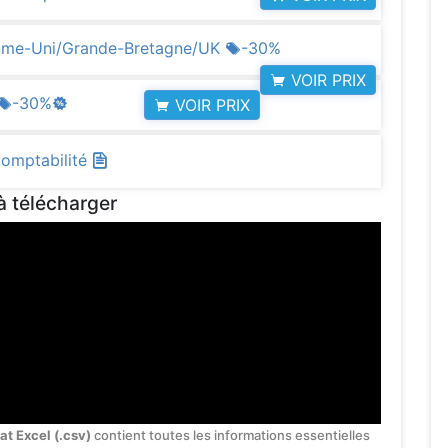
aume-Uni/Grande-Bretagne/UK
-30%
VOIR PRIX
-30%
VOIR PRIX
Comptabilité
à télécharger
at Excel (.csv)
contient toutes les informations essentielles