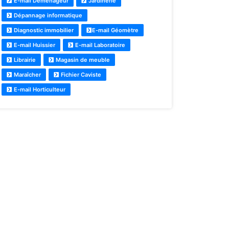
E-mail Déménageur
Jardinerie
Dépannage informatique
Diagnostic immobilier
E-mail Géomètre
E-mail Huissier
E-mail Laboratoire
Librairie
Magasin de meuble
Maraîcher
Fichier Caviste
E-mail Horticulteur