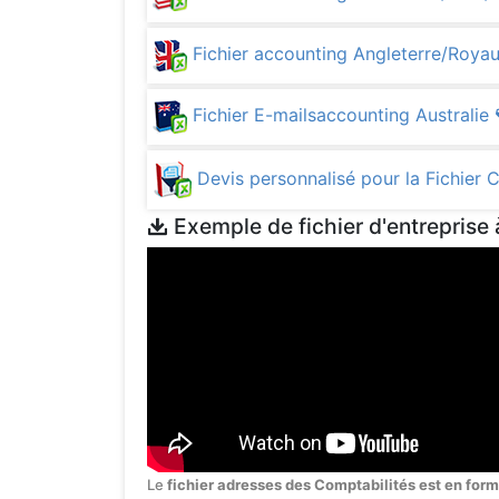
Fichier accounting Angleterre/Roy
Fichier E-mailsaccounting Australie
Devis personnalisé pour la Fichier 
Exemple de fichier d'entreprise 
Le
fichier adresses des Comptabilités est en form