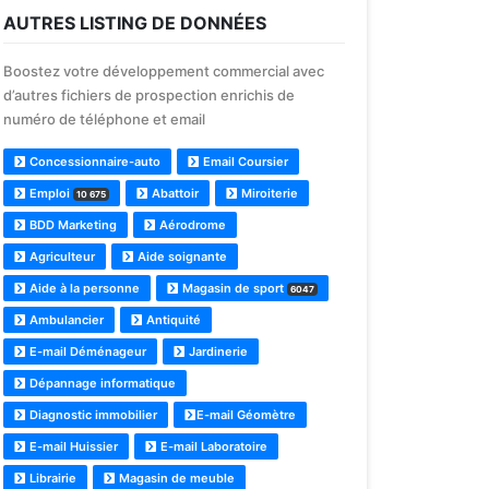
AUTRES LISTING DE DONNÉES
Boostez votre développement commercial avec
d’autres fichiers de prospection enrichis de
numéro de téléphone et email
Concessionnaire-auto
Email Coursier
Emploi
Abattoir
Miroiterie
10 675
BDD Marketing
Aérodrome
Agriculteur
Aide soignante
Aide à la personne
Magasin de sport
6047
Ambulancier
Antiquité
E-mail Déménageur
Jardinerie
Dépannage informatique
Diagnostic immobilier
E-mail Géomètre
E-mail Huissier
E-mail Laboratoire
Librairie
Magasin de meuble