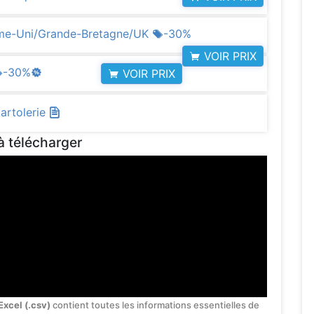
aume-Uni/Grande-Bretagne/UK
-30%
VOIR PRIX
-30%
VOIR PRIX
Cartolerie
à télécharger
Excel (.csv)
contient toutes les informations essentielles de