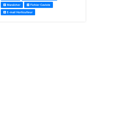
Maraîcher
Fichier Caviste
E-mail Horticulteur