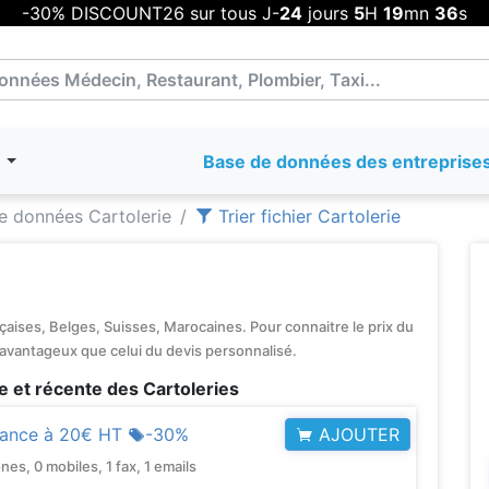
-30% DISCOUNT26 sur tous J-
24
jours
5
H
19
mn
35
s
T
Base de données des entreprise
 données Cartolerie
Trier fichier Cartolerie
aises, Belges, Suisses, Marocaines. Pour connaitre le prix du
 avantageux que celui du devis personnalisé.
 et récente des Cartoleries
AJOUTER
rance à
20€ HT
-30%
, 0 mobiles, 1 fax, 1 emails