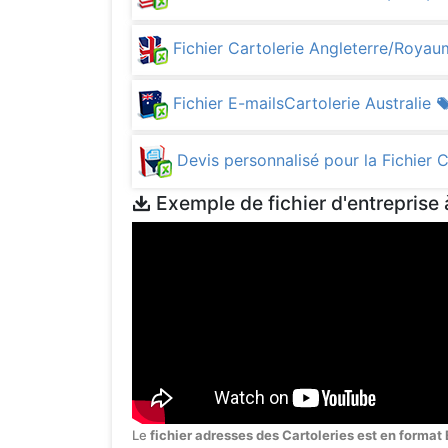
Fichier Cartolerie Angleterre/Roy
Fichier E-mailsCartolerie Australie
Devis personnalisé pour la Fichier 
Exemple de fichier d'entreprise 
Le
fichier adresses des Cartoleries est en format 