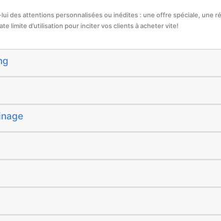
z-lui des attentions personnalisées ou inédites : une offre spéciale, une r
e limite d’utilisation pour inciter vos clients à acheter vite!
ng
inage