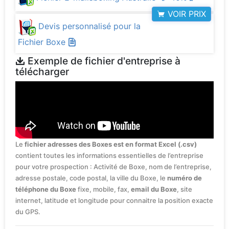
VOIR PRIX
Devis personnalisé pour la
Fichier Boxe
Exemple de fichier d'entreprise à
télécharger
Le
fichier adresses des Boxes est en format Excel (.csv)
contient toutes les informations essentielles de l’entreprise
pour votre prospection : Activité de Boxe, nom de l’entreprise,
adresse postale, code postal, la ville du Boxe, le
numéro de
téléphone du Boxe
fixe, mobile, fax,
email du Boxe
, site
internet, latitude et longitude pour connaitre la position exacte
du GPS.