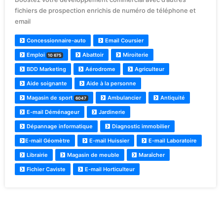
fichiers de prospection enrichis de numéro de téléphone et
email
Concessionnaire-auto
Email Coursier
Emploi
Abattoir
Miroiterie
10 675
BDD Marketing
Aérodrome
Agriculteur
Aide soignante
Aide à la personne
Magasin de sport
Ambulancier
Antiquité
6047
E-mail Déménageur
Jardinerie
Dépannage informatique
Diagnostic immobilier
E-mail Géomètre
E-mail Huissier
E-mail Laboratoire
Librairie
Magasin de meuble
Maraîcher
Fichier Caviste
E-mail Horticulteur