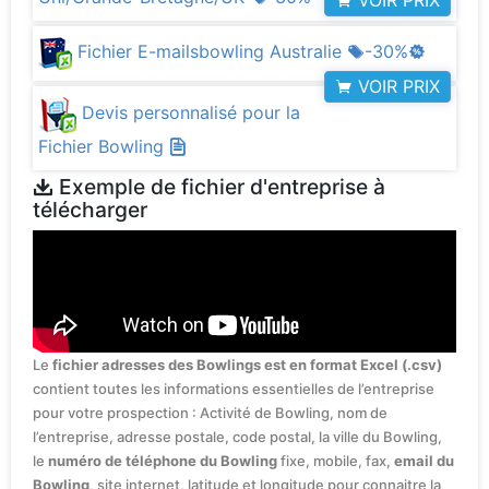
VOIR PRIX
Fichier E-mailsbowling Australie
-30%
VOIR PRIX
Devis personnalisé pour la
Fichier Bowling
Exemple de fichier d'entreprise à
télécharger
Le
fichier adresses des Bowlings est en format Excel (.csv)
contient toutes les informations essentielles de l’entreprise
pour votre prospection : Activité de Bowling, nom de
l’entreprise, adresse postale, code postal, la ville du Bowling,
le
numéro de téléphone du Bowling
fixe, mobile, fax,
email du
Bowling
, site internet, latitude et longitude pour connaitre la