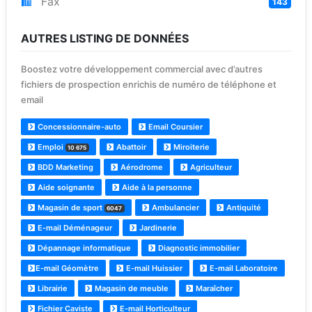
Fax
143
AUTRES LISTING DE DONNÉES
Boostez votre développement commercial avec d’autres
fichiers de prospection enrichis de numéro de téléphone et
email
Concessionnaire-auto
Email Coursier
Emploi
Abattoir
Miroiterie
10 675
BDD Marketing
Aérodrome
Agriculteur
Aide soignante
Aide à la personne
Magasin de sport
Ambulancier
Antiquité
6047
E-mail Déménageur
Jardinerie
Dépannage informatique
Diagnostic immobilier
E-mail Géomètre
E-mail Huissier
E-mail Laboratoire
Librairie
Magasin de meuble
Maraîcher
Fichier Caviste
E-mail Horticulteur