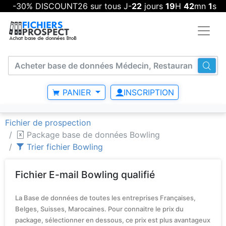
-30% DISCOUNT26 sur tous J-
22
jours
19
H
42
mn
1
s
PANIER
INSCRIPTION
Fichier de prospection
Package base de données Bowling
Trier fichier Bowling
Fichier E-mail Bowling qualifié
La Base de données de toutes les entreprises Françaises,
Belges, Suisses, Marocaines. Pour connaitre le prix du
package, sélectionner en dessous, ce prix est plus avantageux