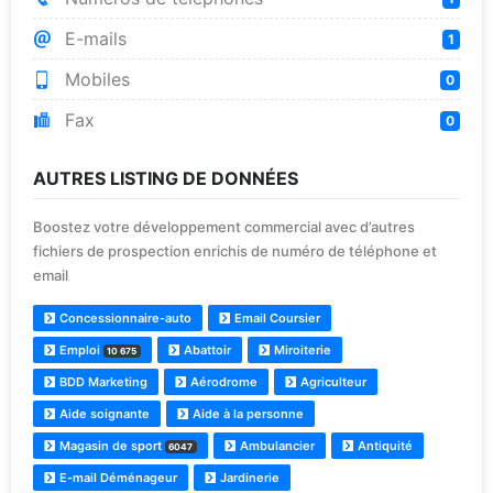
E-mails
1
Mobiles
0
Fax
0
AUTRES LISTING DE DONNÉES
Boostez votre développement commercial avec d’autres
fichiers de prospection enrichis de numéro de téléphone et
email
Concessionnaire-auto
Email Coursier
Emploi
Abattoir
Miroiterie
10 675
BDD Marketing
Aérodrome
Agriculteur
Aide soignante
Aide à la personne
Magasin de sport
Ambulancier
Antiquité
6047
E-mail Déménageur
Jardinerie