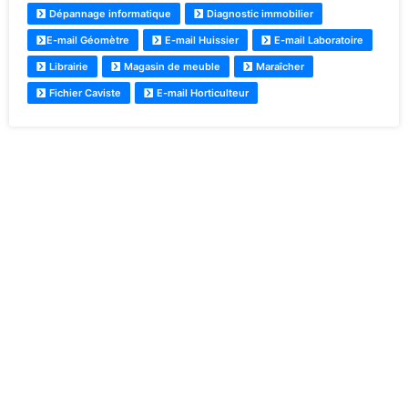
Dépannage informatique
Diagnostic immobilier
E-mail Géomètre
E-mail Huissier
E-mail Laboratoire
Librairie
Magasin de meuble
Maraîcher
Fichier Caviste
E-mail Horticulteur