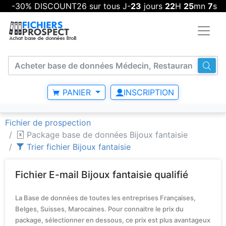
-30% DISCOUNT26 sur tous J-
23
jours
22
H
25
mn
7
s
PANIER
INSCRIPTION
Fichier de prospection
Package base de données Bijoux fantaisie
Trier fichier Bijoux fantaisie
Fichier E-mail Bijoux fantaisie qualifié
La Base de données de toutes les entreprises Françaises,
Belges, Suisses, Marocaines. Pour connaitre le prix du
package, sélectionner en dessous, ce prix est plus avantageux