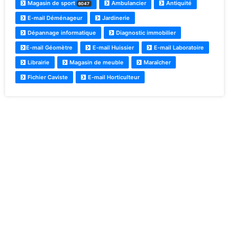
Magasin de sport
Ambulancier
Antiquité
6047
E-mail Déménageur
Jardinerie
Dépannage informatique
Diagnostic immobilier
E-mail Géomètre
E-mail Huissier
E-mail Laboratoire
Librairie
Magasin de meuble
Maraîcher
Fichier Caviste
E-mail Horticulteur