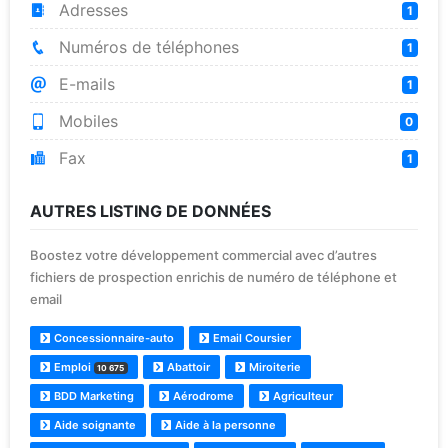
Adresses
1
Numéros de téléphones
1
E-mails
1
Mobiles
0
Fax
1
AUTRES LISTING DE DONNÉES
Boostez votre développement commercial avec d’autres
fichiers de prospection enrichis de numéro de téléphone et
email
Concessionnaire-auto
Email Coursier
Emploi
Abattoir
Miroiterie
10 675
BDD Marketing
Aérodrome
Agriculteur
Aide soignante
Aide à la personne