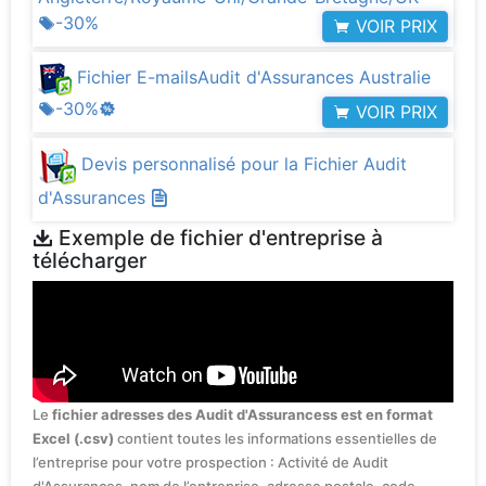
-30%
VOIR PRIX
Fichier E-mailsAudit d'Assurances Australie
-30%
VOIR PRIX
Devis personnalisé pour la Fichier Audit
d'Assurances
Exemple de fichier d'entreprise à
télécharger
Le
fichier adresses des Audit d'Assurancess est en format
Excel (.csv)
contient toutes les informations essentielles de
l’entreprise pour votre prospection : Activité de Audit