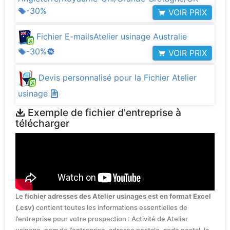
-30%
VOIR PRIX
Fichier E-mailsAtelier usinage Australie
-30%
VOIR PRIX
Devis personnalisé pour la Fichier Atelier
usinage
Exemple de fichier d'entreprise à
télécharger
Le
fichier adresses des Atelier usinages est en format Excel
(.csv)
contient toutes les informations essentielles de
l’entreprise pour votre prospection : Activité de Atelier