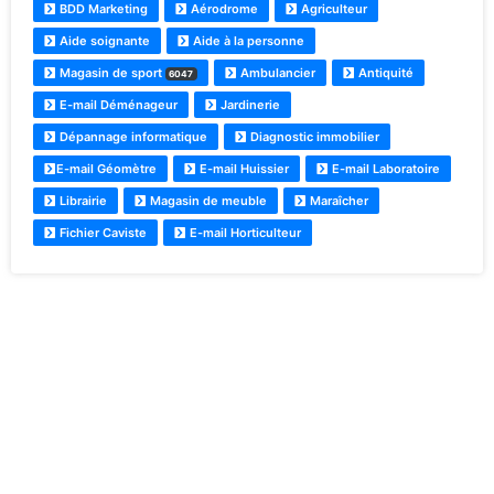
BDD Marketing
Aérodrome
Agriculteur
Aide soignante
Aide à la personne
Magasin de sport
Ambulancier
Antiquité
6047
E-mail Déménageur
Jardinerie
Dépannage informatique
Diagnostic immobilier
E-mail Géomètre
E-mail Huissier
E-mail Laboratoire
Librairie
Magasin de meuble
Maraîcher
Fichier Caviste
E-mail Horticulteur