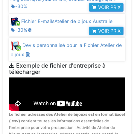
-30%
VOIR PRIX
Fichier E-mailsAtelier de bijoux Australie
-30%
VOIR PRIX
Devis personnalisé pour la Fichier Atelier de
bijoux
Exemple de fichier d'entreprise à
télécharger
Le
fichier adresses des Atelier de bijouxs est en format Excel
(.csv)
contient toutes les informations essentielles de
l’entreprise pour votre prospection : Activité de Atelier de