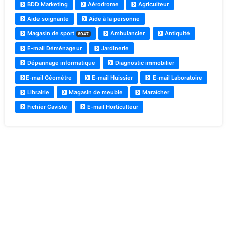
BDD Marketing
Aérodrome
Agriculteur
Aide soignante
Aide à la personne
Magasin de sport
Ambulancier
Antiquité
6047
E-mail Déménageur
Jardinerie
Dépannage informatique
Diagnostic immobilier
E-mail Géomètre
E-mail Huissier
E-mail Laboratoire
Librairie
Magasin de meuble
Maraîcher
Fichier Caviste
E-mail Horticulteur