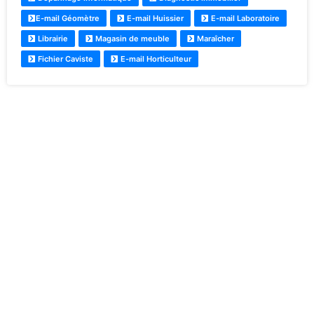
E-mail Géomètre
E-mail Huissier
E-mail Laboratoire
Librairie
Magasin de meuble
Maraîcher
Fichier Caviste
E-mail Horticulteur