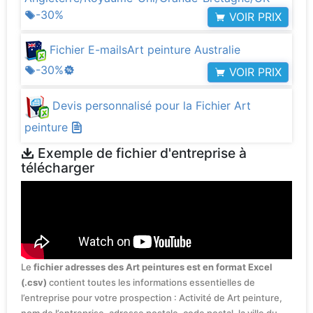
-30%
VOIR PRIX
Fichier E-mailsArt peinture Australie
-30%
VOIR PRIX
Devis personnalisé pour la Fichier Art
peinture
Exemple de fichier d'entreprise à
télécharger
Le
fichier adresses des Art peintures est en format Excel
(.csv)
contient toutes les informations essentielles de
l’entreprise pour votre prospection : Activité de Art peinture,