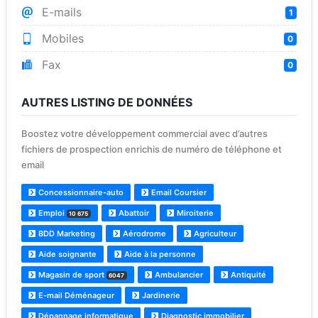
E-mails
1
Mobiles
0
Fax
0
AUTRES LISTING DE DONNÉES
Boostez votre développement commercial avec d’autres
fichiers de prospection enrichis de numéro de téléphone et
email
Concessionnaire-auto
Email Coursier
Emploi
Abattoir
Miroiterie
10 675
BDD Marketing
Aérodrome
Agriculteur
Aide soignante
Aide à la personne
Magasin de sport
Ambulancier
Antiquité
6047
E-mail Déménageur
Jardinerie
Dépannage informatique
Diagnostic immobilier