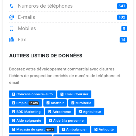
Numéros de téléphones
547
E-mails
102
Mobiles
9
Fax
14
AUTRES LISTING DE DONNÉES
Boostez votre développement commercial avec d’autres
fichiers de prospection enrichis de numéro de téléphone et
email
Concessionnaire-auto
Email Coursier
Emploi
Abattoir
Miroiterie
10 675
BDD Marketing
Aérodrome
Agriculteur
Aide soignante
Aide à la personne
Magasin de sport
Ambulancier
Antiquité
6047