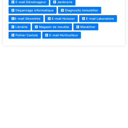
E-mail Déménageur
Jardinerie
Dépannage informatique
Diagnostic immobilier
E-mail Géomètre
E-mail Huissier
E-mail Laboratoire
Librairie
Magasin de meuble
Maraîcher
Fichier Caviste
E-mail Horticulteur